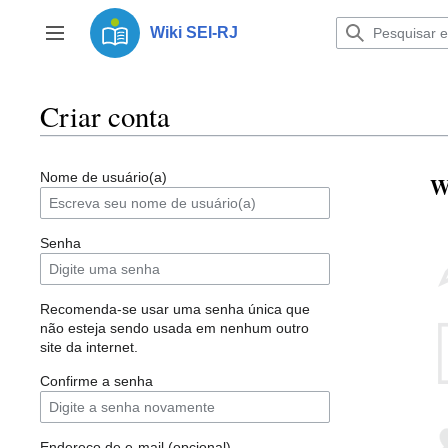
Ir
para
Wiki SEI-RJ
Alternar barra lateral
o
conteúdo
Criar conta
Nome de usuário(a)
W
Senha
Recomenda-se usar uma senha única que
não esteja sendo usada em nenhum outro
site da internet.
Confirme a senha
Endereço de e-mail (opcional)